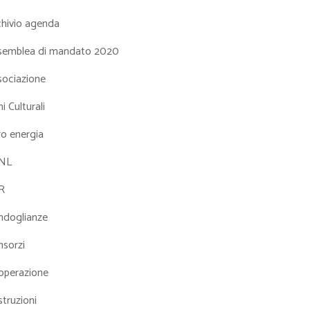
chivio agenda
semblea di mandato 2020
sociazione
i Culturali
ro energia
NL
R
ndoglianze
nsorzi
operazione
truzioni