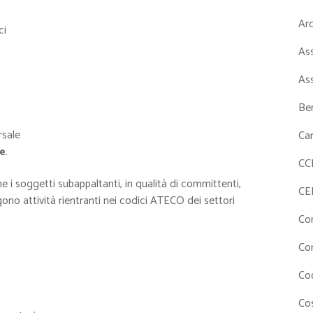
Ar
ci
As
As
Ben
rsale
Ca
ne
.
CC
he i soggetti subappaltanti, in qualità di committenti,
CE
ono attività rientranti nei codici ATECO dei settori
Co
Co
Co
Cos