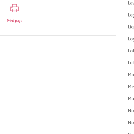
La
Leg
Print page
Liq
Log
Lot
Lu
Man
Me
Mul
No
No