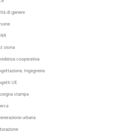
ce
ità di genere
rsone
NRR
st sisma
evidenza cooperativa
ogettazione, Ingegneria
ogetti UE
ssegna stampa
cerca
generazione urbana
torazione