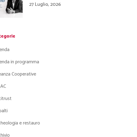
27 Luglio, 2026
tegorie
enda
enda in programma
leanza Cooperative
AC
itrust
alti
heologia e restauro
hivio