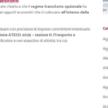
ansitorio
ate chiarisce che il
regime transitorio opzionale
ha
 ai rapporti economici che si collocano
all’interno della
Ca
viduare con precisione le imprese committenti interessate.
zione ATECO 2025 – sezione H (Trasporto e
Ag
icativo e non esaustivo di attività, tra cui:
Ag
Al
AN
Ant
App
Arc
Arc