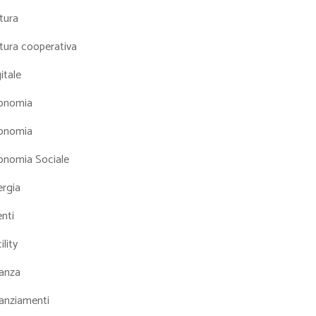
tura
tura cooperativa
itale
onomia
onomia
onomia Sociale
ergia
nti
ility
nanza
nanziamenti