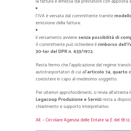
la fattura è emessa dal prestatore con apposita 
l’IVA è versata dal committente tramite
modell
emissione della fattura;
il versamento avviene
senza possibilità di co
Il committente può richiedere il
rimborso dell’
30-ter del DPR n. 633/1972
.
Resta fermo che l’applicazione del regime transi
autotrasportatori di cui all’
articolo 74, quarto
coesistere in capo al medesimo soggetto.
Per ulteriori approfondimenti, si rinvia all’attenta 
Legacoop Produzione e Servizi
resta a disposi
chiarimento e supporto interpretativo.
All. – Circolare Agenzia delle Entate 14 E del 18.1