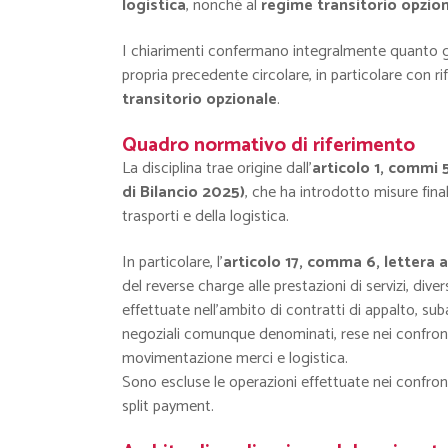
logistica
, nonché al
regime transitorio opzio
I chiarimenti confermano integralmente quanto g
propria precedente circolare, in particolare con rif
transitorio opzionale
.
Quadro normativo di riferimento
La disciplina trae origine dall’
articolo 1, commi 
di Bilancio 2025)
, che ha introdotto misure fina
trasporti e della logistica.
In particolare, l’
articolo 17, comma 6, lettera 
del reverse charge alle prestazioni di servizi, diver
effettuate nell’ambito di contratti di appalto, su
negoziali comunque denominati, rese nei confronti
movimentazione merci e logistica.
Sono escluse le operazioni effettuate nei confront
split payment.