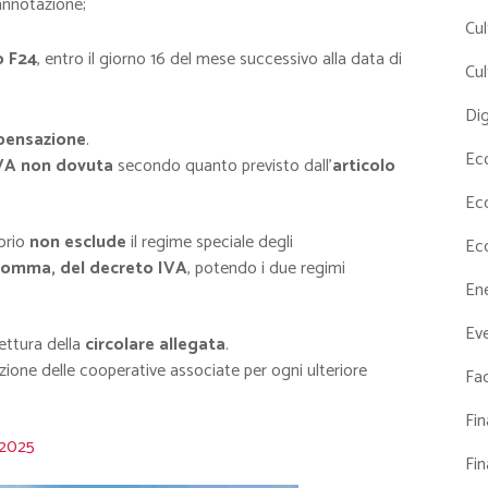
annotazione;
Cul
o F24
, entro il giorno 16 del mese successivo alla data di
Cul
Dig
mpensazione
.
Ec
IVA non dovuta
secondo quanto previsto dall’
articolo
Ec
torio
non esclude
il regime speciale degli
Ec
 comma, del decreto IVA
, potendo i due regimi
En
Eve
lettura della
circolare allegata
.
zione delle cooperative associate per ogni ulteriore
Fac
Fi
2.2025
Fi