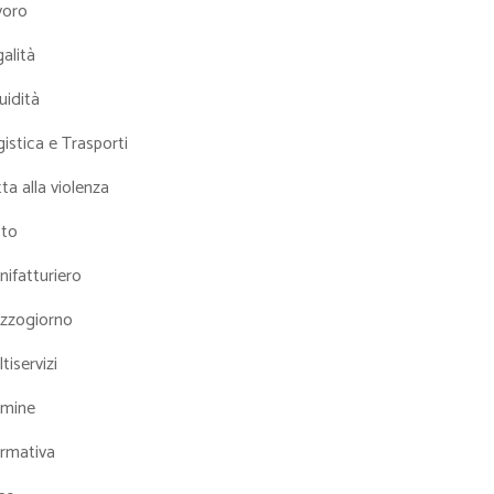
voro
alità
uidità
istica e Trasporti
ta alla violenza
tto
ifatturiero
zzogiorno
tiservizi
mine
rmativa