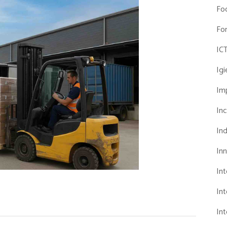
Fo
Fo
IC
Ig
Imp
Inc
Ind
In
In
Int
Int