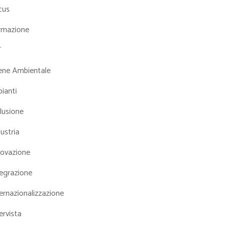
cus
rmazione
T
iene Ambientale
ianti
lusione
ustria
novazione
tegrazione
ernazionalizzazione
ervista