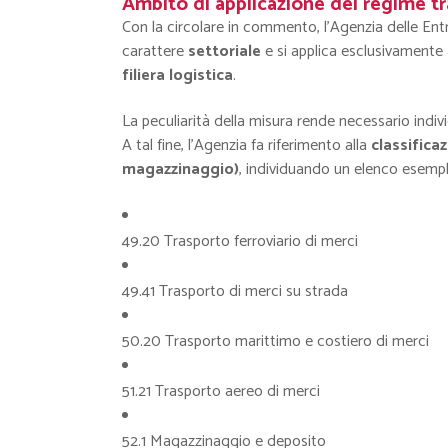
Ambito di applicazione del regime tr
Con la circolare in commento, l’Agenzia delle Entr
carattere
settoriale
e si applica esclusivamente
filiera logistica
.
La peculiarità della misura rende necessario indi
A tal fine, l’Agenzia fa riferimento alla
classifica
magazzinaggio)
, individuando un elenco esemplif
49.20 Trasporto ferroviario di merci
49.41 Trasporto di merci su strada
50.20 Trasporto marittimo e costiero di merci
51.21 Trasporto aereo di merci
52.1 Magazzinaggio e deposito