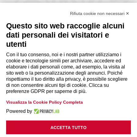
Via Giuseppe Antonio Guattani, 9 – 00161 Roma
Tel. 06.84439300
Rifiuta cookie non necessari ✕
segreteria@lps.coop
Questo sito web raccoglie alcuni
dati personali dei visitatori e
utenti
Con il tuo consenso, noi e i nostri partner utilizziamo i
cookie e tecnologie simili per archiviare, accedere ed
INFORMAZIONI
elaborare i dati personali come, ad esempio, la visita al
sito web o la personalizzazione degli annunci. Poiché
rispettiamo il tuo diritto alla privacy, è possibile scegliere
Disclaimer
di non consentire alcuni tipi di cookie. Clicca su
preferenze GDPR per saperne di più.
Privacy Policy
Visualizza la Cookie Policy Completa
|
Cookie Policy
Modifica preferenze
Powered by
ACCETTA TUTTO