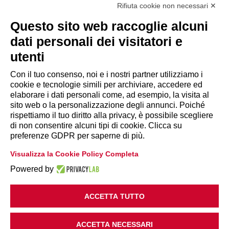
Tel. 06.84439300
Rifiuta cookie non necessari ✕
segreteria@lps.coop
Questo sito web raccoglie alcuni
dati personali dei visitatori e
utenti
Con il tuo consenso, noi e i nostri partner utilizziamo i
cookie e tecnologie simili per archiviare, accedere ed
INFORMAZIONI
elaborare i dati personali come, ad esempio, la visita al
sito web o la personalizzazione degli annunci. Poiché
rispettiamo il tuo diritto alla privacy, è possibile scegliere
Disclaimer
di non consentire alcuni tipi di cookie. Clicca su
preferenze GDPR per saperne di più.
Privacy Policy
Visualizza la Cookie Policy Completa
|
Cookie Policy
Modifica preferenze
Powered by
ACCETTA TUTTO
ACCETTA NECESSARI