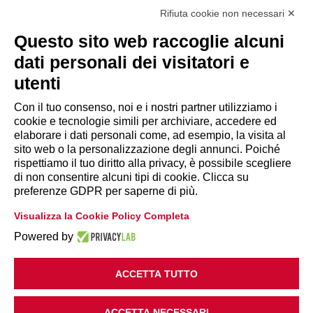
Via Giuseppe Antonio Guattani, 9 – 00161 Roma
Tel. 06.84439300
Rifiuta cookie non necessari ✕
segreteria@lps.coop
Questo sito web raccoglie alcuni
dati personali dei visitatori e
utenti
Con il tuo consenso, noi e i nostri partner utilizziamo i
cookie e tecnologie simili per archiviare, accedere ed
INFORMAZIONI
elaborare i dati personali come, ad esempio, la visita al
sito web o la personalizzazione degli annunci. Poiché
rispettiamo il tuo diritto alla privacy, è possibile scegliere
Disclaimer
di non consentire alcuni tipi di cookie. Clicca su
preferenze GDPR per saperne di più.
Privacy Policy
Visualizza la Cookie Policy Completa
|
Cookie Policy
Modifica preferenze
Powered by
ACCETTA TUTTO
ACCETTA NECESSARI