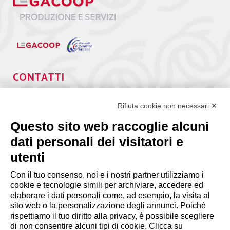
CONTATTI
Via Giuseppe Antonio Guattani, 9 – 00161 Roma
Tel. 06.84439300
Rifiuta cookie non necessari ✕
segreteria@lps.coop
Questo sito web raccoglie alcuni
dati personali dei visitatori e
utenti
Con il tuo consenso, noi e i nostri partner utilizziamo i
cookie e tecnologie simili per archiviare, accedere ed
INFORMAZIONI
elaborare i dati personali come, ad esempio, la visita al
sito web o la personalizzazione degli annunci. Poiché
rispettiamo il tuo diritto alla privacy, è possibile scegliere
Disclaimer
di non consentire alcuni tipi di cookie. Clicca su