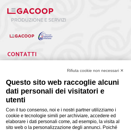
CONTATTI
Via Giuseppe Antonio Guattani, 9 – 00161 Roma
Tel. 06.84439300
Rifiuta cookie non necessari ✕
segreteria@lps.coop
Questo sito web raccoglie alcuni
dati personali dei visitatori e
utenti
Con il tuo consenso, noi e i nostri partner utilizziamo i
cookie e tecnologie simili per archiviare, accedere ed
INFORMAZIONI
elaborare i dati personali come, ad esempio, la visita al
sito web o la personalizzazione degli annunci. Poiché