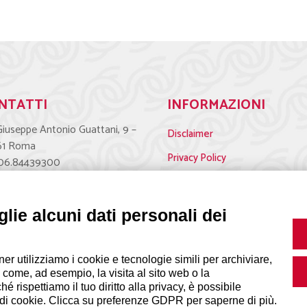
NTATTI
INFORMAZIONI
Giuseppe Antonio Guattani, 9 –
Disclaimer
61 Roma
Privacy Policy
 06.84439300
|
Cookie Policy
Modifica prefer
eteria@lps.coop
lie alcuni dati personali dei
ner utilizziamo i cookie e tecnologie simili per archiviare,
 come, ad esempio, la visita al sito web o la
 rispettiamo il tuo diritto alla privacy, è possibile
i di cookie. Clicca su preferenze GDPR per saperne di più.