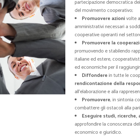
partecipazione democratica dei s
del movimento cooperativo;
Promuovere azioni
volte a
amministrativi necessari a sodd
cooperative operanti nel settore
Promuovere la cooperazio
promuovendo e stabilendo rappor
italiane ed estere, cooperativist
ed economiche per il raggiungim
Diffondere
in tutte le coo
rendicontazione della respon
all’elaborazione e alla rappresen
Promuovere
, in sintonia c
combattere gli ostacoli alla par
Eseguire studi, ricerche, 
approfondire la conoscenza della
economico e giuridico.