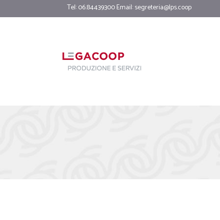
Tel: 06.84439300 Email:
segreteria@lps.coop