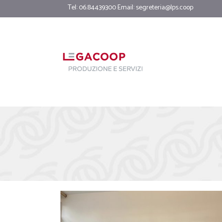
Tel: 06.84439300 Email:
segreteria@lps.coop