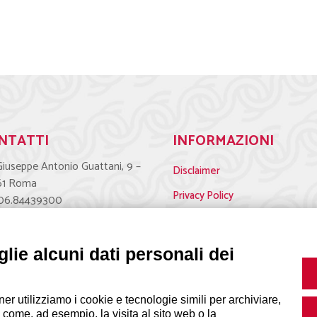
NTATTI
INFORMAZIONI
Giuseppe Antonio Guattani, 9 –
Disclaimer
61 Roma
Privacy Policy
 06.84439300
|
Cookie Policy
Modifica prefer
eteria@lps.coop
lie alcuni dati personali dei
ner utilizziamo i cookie e tecnologie simili per archiviare,
 come, ad esempio, la visita al sito web o la