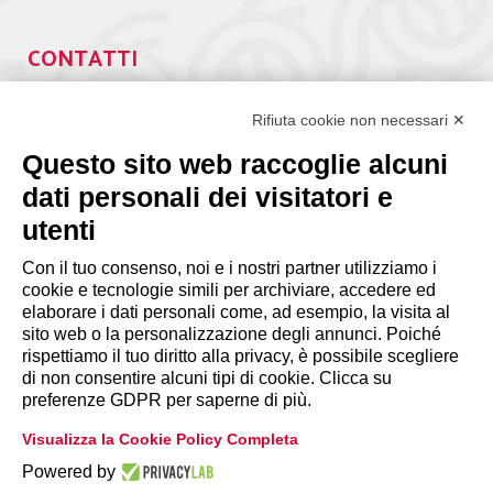
CONTATTI
Via Giuseppe Antonio Guattani, 9 – 00161 Roma
Tel. 06.84439300
Rifiuta cookie non necessari ✕
segreteria@lps.coop
Questo sito web raccoglie alcuni
dati personali dei visitatori e
utenti
Con il tuo consenso, noi e i nostri partner utilizziamo i
cookie e tecnologie simili per archiviare, accedere ed
INFORMAZIONI
elaborare i dati personali come, ad esempio, la visita al
sito web o la personalizzazione degli annunci. Poiché
rispettiamo il tuo diritto alla privacy, è possibile scegliere
Disclaimer
di non consentire alcuni tipi di cookie. Clicca su
preferenze GDPR per saperne di più.
Privacy Policy
Visualizza la Cookie Policy Completa
|
Cookie Policy
Modifica preferenze
Powered by