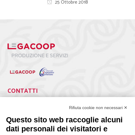
25 Ottobre 2018
CONTATTI
Via Giuseppe Antonio Guattani, 9 – 00161 Roma
Tel. 06.84439300
Rifiuta cookie non necessari ✕
segreteria@lps.coop
Questo sito web raccoglie alcuni
dati personali dei visitatori e