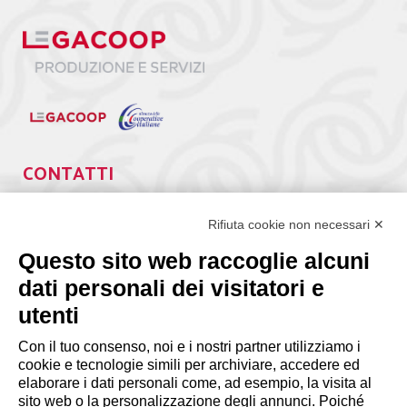
CONTATTI
Via Giuseppe Antonio Guattani, 9 – 00161 Roma
Tel. 06.84439300
Rifiuta cookie non necessari ✕
segreteria@lps.coop
Questo sito web raccoglie alcuni
dati personali dei visitatori e
utenti
Con il tuo consenso, noi e i nostri partner utilizziamo i
cookie e tecnologie simili per archiviare, accedere ed
INFORMAZIONI
elaborare i dati personali come, ad esempio, la visita al
sito web o la personalizzazione degli annunci. Poiché