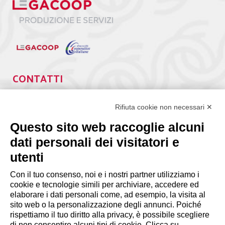
CONTATTI
Via Giuseppe Antonio Guattani, 9 – 00161 Roma
Tel. 06.84439300
Rifiuta cookie non necessari ✕
segreteria@lps.coop
Questo sito web raccoglie alcuni
dati personali dei visitatori e
utenti
Con il tuo consenso, noi e i nostri partner utilizziamo i
cookie e tecnologie simili per archiviare, accedere ed
INFORMAZIONI
elaborare i dati personali come, ad esempio, la visita al
sito web o la personalizzazione degli annunci. Poiché
rispettiamo il tuo diritto alla privacy, è possibile scegliere
Disclaimer
di non consentire alcuni tipi di cookie. Clicca su