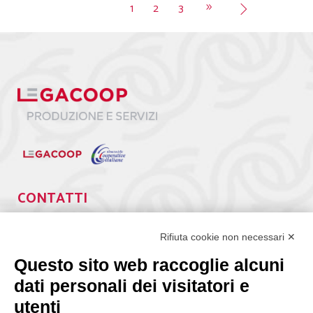
1
2
3
CONTATTI
Via Giuseppe Antonio Guattani, 9 – 00161 Roma
Tel. 06.84439300
Rifiuta cookie non necessari ✕
segreteria@lps.coop
Questo sito web raccoglie alcuni
dati personali dei visitatori e
utenti