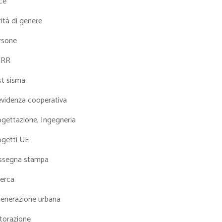
ce
ità di genere
rsone
NRR
st sisma
evidenza cooperativa
ogettazione, Ingegneria
ogetti UE
ssegna stampa
cerca
generazione urbana
torazione