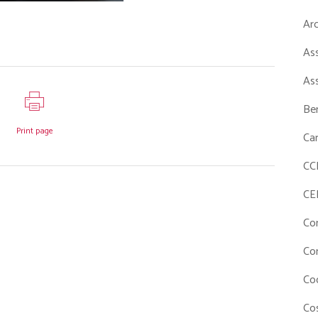
Ar
As
As
Ben
Print page
Ca
CC
CE
Co
Co
Co
Cos