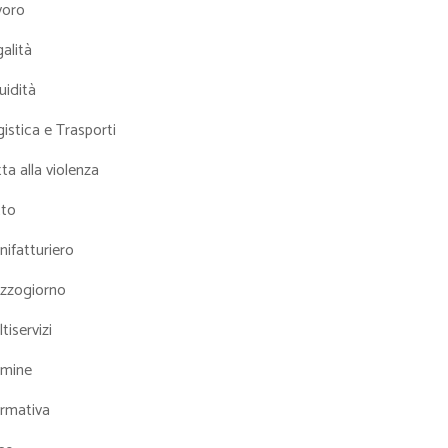
voro
alità
uidità
istica e Trasporti
ta alla violenza
tto
ifatturiero
zzogiorno
tiservizi
mine
rmativa