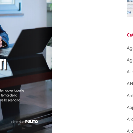
Ca
Ag
Ag
Al
AN
Ant
App
Arc
Arc