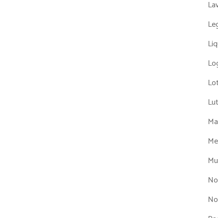
La
Leg
Liq
Log
Lot
Lu
Man
Me
Mul
No
No