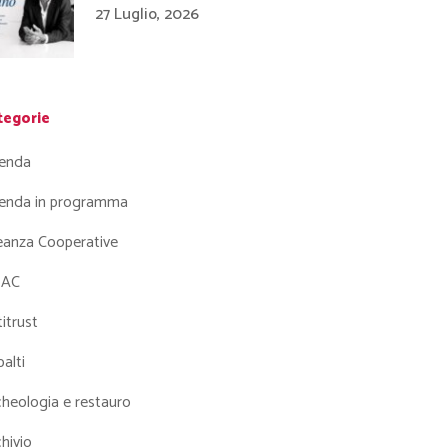
27 Luglio, 2026
tegorie
enda
enda in programma
leanza Cooperative
AC
itrust
alti
heologia e restauro
hivio