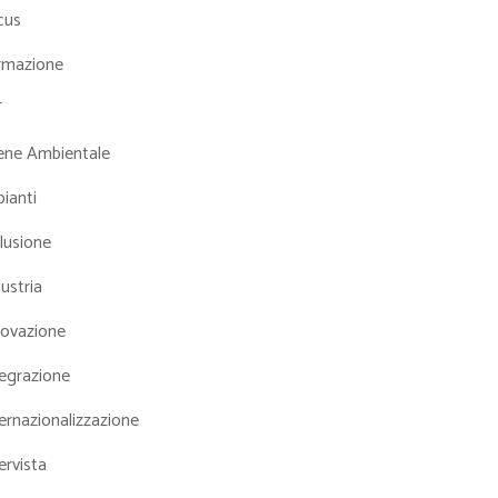
cus
rmazione
T
iene Ambientale
ianti
lusione
ustria
novazione
tegrazione
ernazionalizzazione
ervista