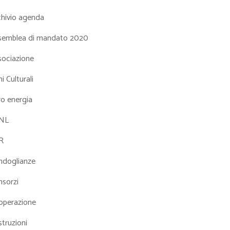
chivio agenda
semblea di mandato 2020
sociazione
i Culturali
ro energia
NL
R
ndoglianze
nsorzi
operazione
truzioni