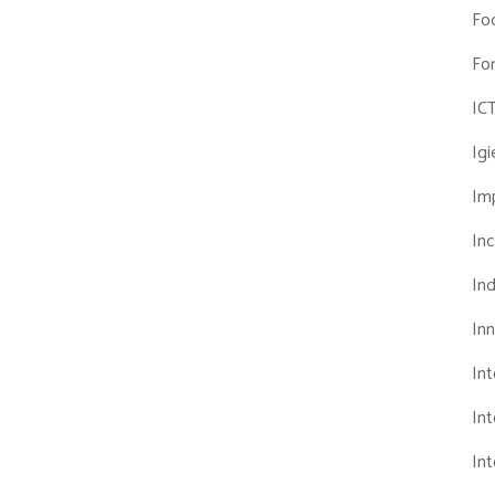
Fo
Fo
IC
Ig
Imp
Inc
Ind
In
In
Int
Int