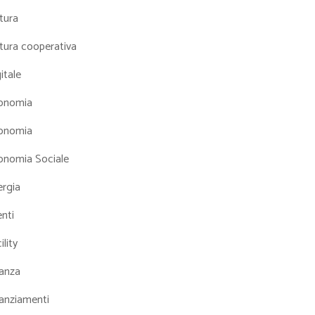
tura
tura cooperativa
itale
onomia
onomia
onomia Sociale
ergia
nti
ility
nanza
nanziamenti