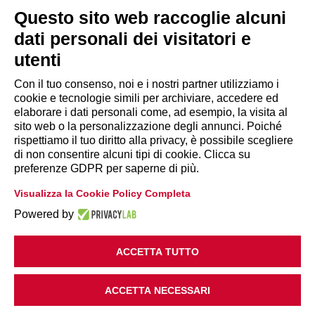
segreteria@lps.coop
Questo sito web raccoglie alcuni
dati personali dei visitatori e
utenti
Con il tuo consenso, noi e i nostri partner utilizziamo i
cookie e tecnologie simili per archiviare, accedere ed
INFORMAZIONI
elaborare i dati personali come, ad esempio, la visita al
sito web o la personalizzazione degli annunci. Poiché
rispettiamo il tuo diritto alla privacy, è possibile scegliere
Disclaimer
di non consentire alcuni tipi di cookie. Clicca su
preferenze GDPR per saperne di più.
Privacy Policy
Visualizza la Cookie Policy Completa
|
Cookie Policy
Modifica preferenze
Powered by
ACCETTA TUTTO
ACCETTA NECESSARI