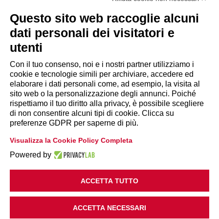
Tel. 06.84439300
segreteria@lps.coop
Questo sito web raccoglie alcuni
dati personali dei visitatori e
utenti
Con il tuo consenso, noi e i nostri partner utilizziamo i
cookie e tecnologie simili per archiviare, accedere ed
INFORMAZIONI
elaborare i dati personali come, ad esempio, la visita al
sito web o la personalizzazione degli annunci. Poiché
rispettiamo il tuo diritto alla privacy, è possibile scegliere
Disclaimer
di non consentire alcuni tipi di cookie. Clicca su
preferenze GDPR per saperne di più.
Privacy Policy
Visualizza la Cookie Policy Completa
|
Cookie Policy
Modifica preferenze
Powered by
ACCETTA TUTTO
ACCETTA NECESSARI