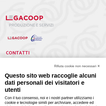
CONTATTI
Via Giuseppe Antonio Guattani, 9 – 00161 Roma
Tel. 06.84439300
Rifiuta cookie non necessari ✕
segreteria@lps.coop
Questo sito web raccoglie alcuni
dati personali dei visitatori e
utenti
Con il tuo consenso, noi e i nostri partner utilizziamo i
cookie e tecnologie simili per archiviare, accedere ed