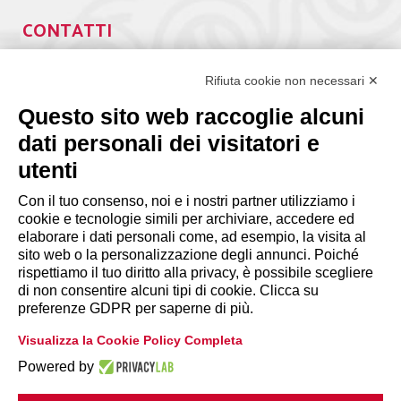
CONTATTI
Via Giuseppe Antonio Guattani, 9 – 00161 Roma
Tel. 06.84439300
Rifiuta cookie non necessari ✕
segreteria@lps.coop
Questo sito web raccoglie alcuni
dati personali dei visitatori e
utenti
Con il tuo consenso, noi e i nostri partner utilizziamo i
cookie e tecnologie simili per archiviare, accedere ed
INFORMAZIONI
elaborare i dati personali come, ad esempio, la visita al
sito web o la personalizzazione degli annunci. Poiché
rispettiamo il tuo diritto alla privacy, è possibile scegliere
Disclaimer
di non consentire alcuni tipi di cookie. Clicca su
preferenze GDPR per saperne di più.
Privacy Policy
Visualizza la Cookie Policy Completa
|
Cookie Policy
Modifica preferenze
Powered by