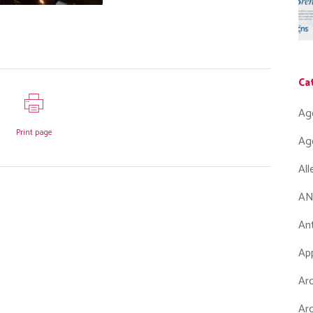
Ca
Ag
Print page
Ag
Al
AN
Ant
App
Arc
Arc