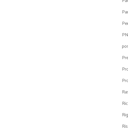
Pa
Par
Pe
P
po
Pr
Pr
Pr
Ra
Ri
Ri
Ris