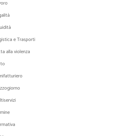
voro
alità
uidità
istica e Trasporti
ta alla violenza
tto
ifatturiero
zzogiorno
tiservizi
mine
rmativa