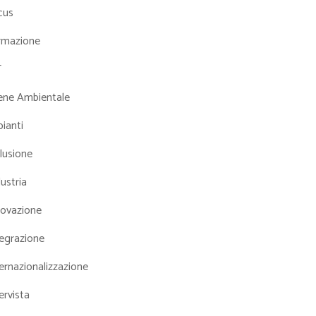
cus
rmazione
T
iene Ambientale
ianti
lusione
ustria
novazione
tegrazione
ernazionalizzazione
ervista