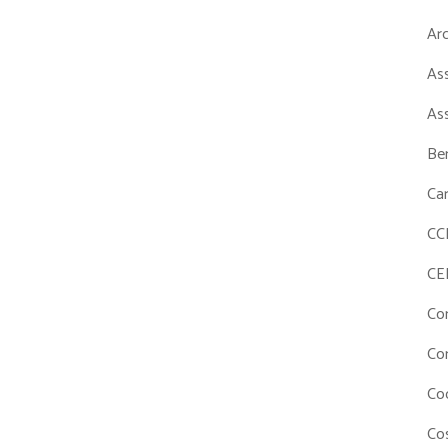
Ar
As
As
Ben
Ca
CC
CE
Co
Co
Co
Cos