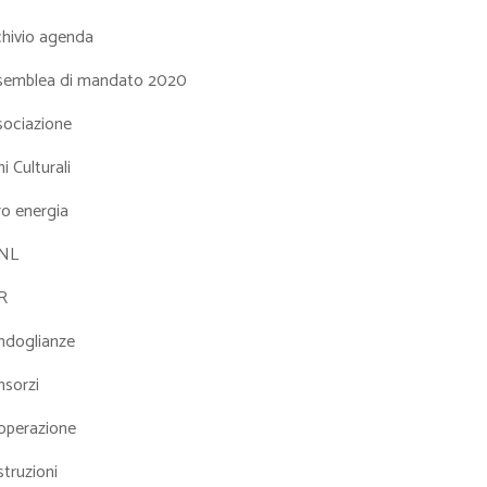
chivio agenda
semblea di mandato 2020
sociazione
i Culturali
ro energia
NL
R
ndoglianze
nsorzi
operazione
truzioni