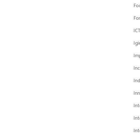
Fo
Fo
IC
Ig
Imp
Inc
Ind
In
In
Int
Int