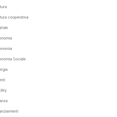
tura
tura cooperativa
itale
onomia
onomia
onomia Sociale
ergia
nti
ility
nanza
nanziamenti