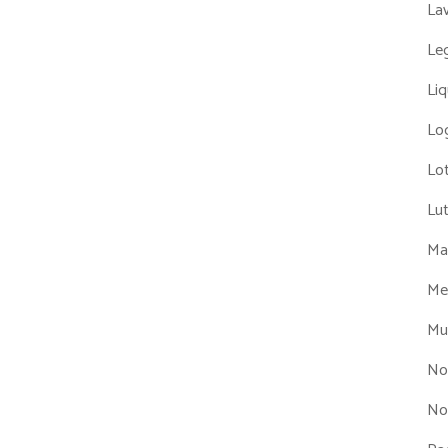
La
Leg
Liq
Log
Lot
Lu
Man
Me
Mul
No
No