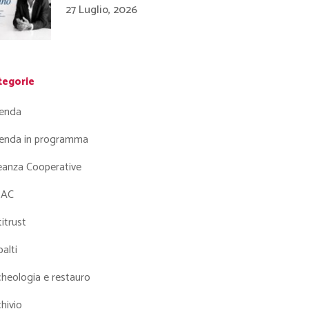
27 Luglio, 2026
tegorie
enda
enda in programma
leanza Cooperative
AC
itrust
alti
heologia e restauro
hivio