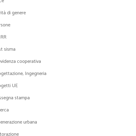
ce
ità di genere
rsone
NRR
st sisma
evidenza cooperativa
ogettazione, Ingegneria
ogetti UE
ssegna stampa
cerca
generazione urbana
torazione