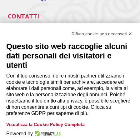
CONTATTI
Via Giuseppe Antonio Guattani, 9 – 00161 Roma
Tel. 06.84439300
Rifiuta cookie non necessari ✕
segreteria@lps.coop
Questo sito web raccoglie alcuni
dati personali dei visitatori e
utenti
Con il tuo consenso, noi e i nostri partner utilizziamo i
cookie e tecnologie simili per archiviare, accedere ed
INFORMAZIONI
elaborare i dati personali come, ad esempio, la visita al
sito web o la personalizzazione degli annunci. Poiché
rispettiamo il tuo diritto alla privacy, è possibile scegliere
Disclaimer
di non consentire alcuni tipi di cookie. Clicca su
preferenze GDPR per saperne di più.
Privacy Policy
Visualizza la Cookie Policy Completa
|
Cookie Policy
Modifica preferenze
Powered by