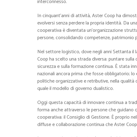
interconnesso.
In cinquant’anni di attività, Aster Coop ha dimost
evolversi senza perdere la propria identità. Da un
cooperativa è diventata un’organizzazione strutt
persone, consolidando competenze, patrimonio pr
Nel settore logistico, dove negli anni Settanta i
Coop ha scelto una strada diversa: puntare sulla qu
sicurezza e sulla formazione continua. È stata inn
nazionali ancora prima che fosse obbligatorio; lo è
politiche organizzative e retributive, nella qualit
quale il modello di governo dualistico.
Oggi questa capacità di innovare continua a tradu
forma anche attraverso le persone che guidano q
cooperativa: il Consiglio di Gestione. È proprio n
diffuse e collaborazione continua che Aster Coop 