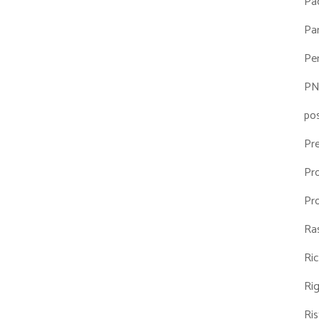
Pa
Par
Pe
P
po
Pr
Pr
Pr
Ra
Ri
Ri
Ris