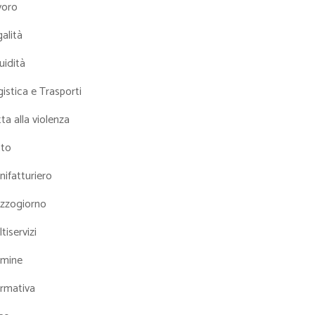
voro
alità
uidità
istica e Trasporti
ta alla violenza
tto
ifatturiero
zzogiorno
tiservizi
mine
rmativa