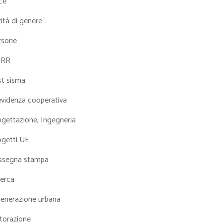
ce
ità di genere
rsone
NRR
st sisma
evidenza cooperativa
ogettazione, Ingegneria
ogetti UE
ssegna stampa
cerca
generazione urbana
torazione