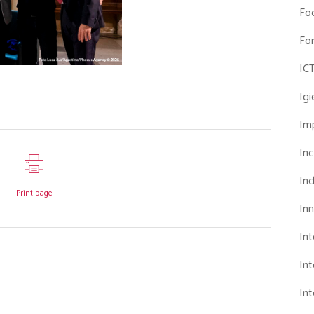
Fo
Fo
IC
Ig
Imp
Inc
Ind
Print page
In
In
Int
Int