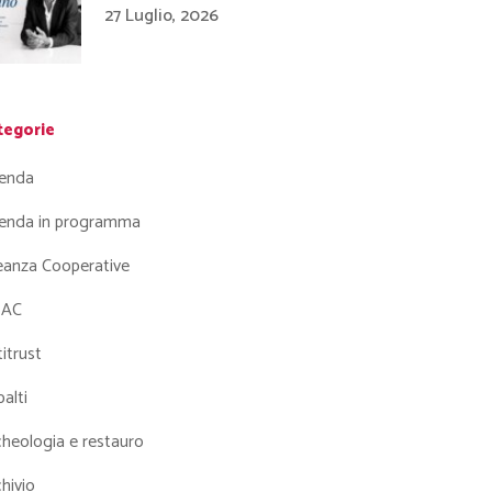
27 Luglio, 2026
tegorie
enda
enda in programma
leanza Cooperative
AC
itrust
alti
heologia e restauro
hivio