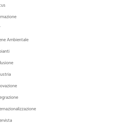
cus
rmazione
T
iene Ambientale
ianti
lusione
ustria
novazione
tegrazione
ernazionalizzazione
ervista