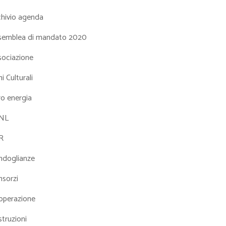
chivio agenda
semblea di mandato 2020
sociazione
i Culturali
ro energia
NL
R
ndoglianze
nsorzi
operazione
truzioni