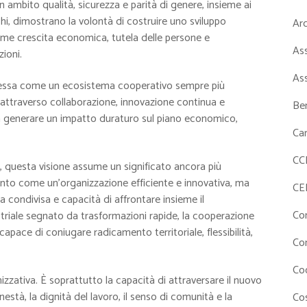
 in ambito qualità, sicurezza e parità di genere, insieme ai
chi, dimostrano la volontà di costruire uno sviluppo
Ar
eme crescita economica, tutela delle persone e
As
zioni.
As
tessa come un ecosistema cooperativo sempre più
 attraverso collaborazione, innovazione continua e
Ben
 ma generare un impatto duraturo sul piano economico,
Ca
CC
, questa visione assume un significato ancora più
nto come un’organizzazione efficiente e innovativa, ma
CE
a condivisa e capacità di affrontare insieme il
Co
iale segnato da trasformazioni rapide, la cooperazione
ace di coniugare radicamento territoriale, flessibilità,
Co
Co
zzativa. È soprattutto la capacità di attraversare il nuovo
onestà, la dignità del lavoro, il senso di comunità e la
Cos