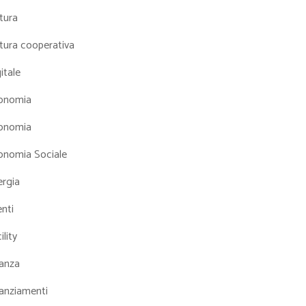
tura
tura cooperativa
itale
onomia
onomia
onomia Sociale
ergia
nti
ility
nanza
nanziamenti