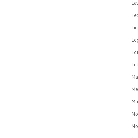
La
Leg
Liq
Log
Lot
Lu
Man
Me
Mul
No
No