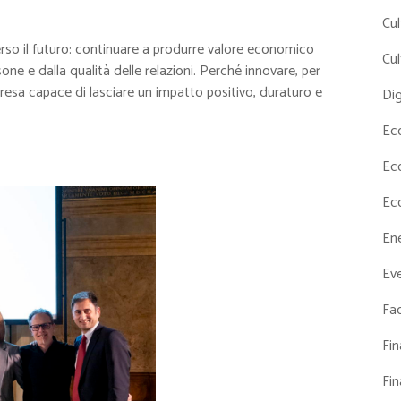
Cul
so il futuro: continuare a produrre valore economico
Cul
sone e dalla qualità delle relazioni. Perché innovare, per
presa capace di lasciare un impatto positivo, duraturo e
Dig
Ec
Ec
Ec
En
Eve
Fac
Fi
Fi