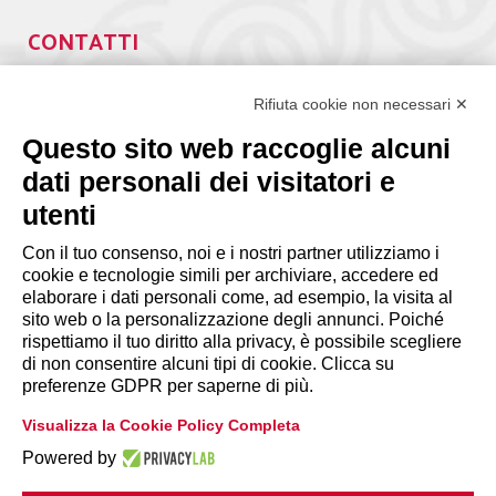
CONTATTI
Via Giuseppe Antonio Guattani, 9 – 00161 Roma
Tel. 06.84439300
Rifiuta cookie non necessari ✕
segreteria@lps.coop
Questo sito web raccoglie alcuni
dati personali dei visitatori e
utenti
Con il tuo consenso, noi e i nostri partner utilizziamo i
cookie e tecnologie simili per archiviare, accedere ed
INFORMAZIONI
elaborare i dati personali come, ad esempio, la visita al
sito web o la personalizzazione degli annunci. Poiché
rispettiamo il tuo diritto alla privacy, è possibile scegliere
Disclaimer
di non consentire alcuni tipi di cookie. Clicca su
preferenze GDPR per saperne di più.
Privacy Policy
Visualizza la Cookie Policy Completa
|
Cookie Policy
Modifica preferenze
Powered by