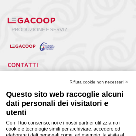
CONTATTI
Via Giuseppe Antonio Guattani, 9 – 00161 Roma
Tel. 06.84439300
Rifiuta cookie non necessari ✕
segreteria@lps.coop
Questo sito web raccoglie alcuni
dati personali dei visitatori e
utenti
Con il tuo consenso, noi e i nostri partner utilizziamo i
cookie e tecnologie simili per archiviare, accedere ed
elaborare i dati personali come, ad esempio, la visita al