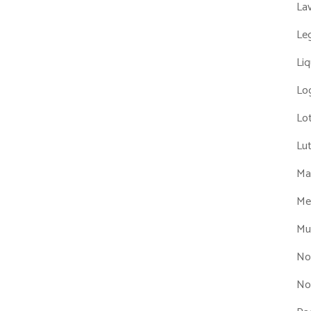
La
Leg
Liq
Log
Lot
Lu
Man
Me
Mul
No
No