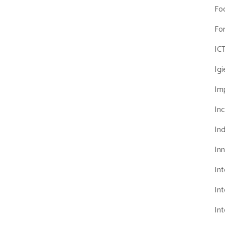
Fo
Fo
IC
Ig
Imp
Inc
Ind
In
In
Int
Int