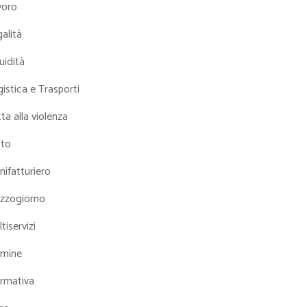
voro
alità
uidità
istica e Trasporti
ta alla violenza
tto
ifatturiero
zzogiorno
tiservizi
mine
rmativa