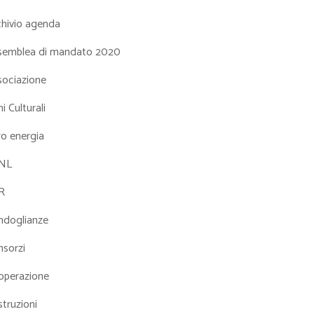
chivio agenda
semblea di mandato 2020
sociazione
i Culturali
ro energia
NL
R
ndoglianze
nsorzi
operazione
truzioni