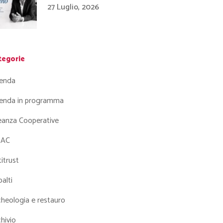
27 Luglio, 2026
tegorie
enda
enda in programma
leanza Cooperative
AC
itrust
alti
heologia e restauro
hivio