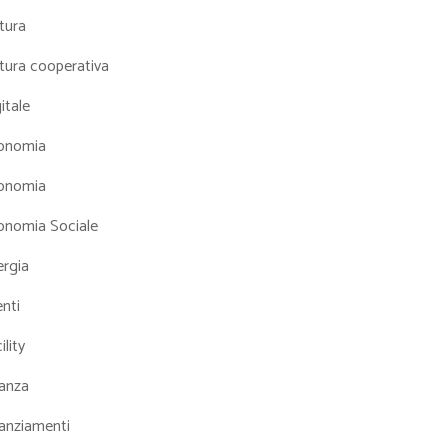
tura
tura cooperativa
itale
onomia
onomia
onomia Sociale
ergia
nti
ility
nanza
nanziamenti