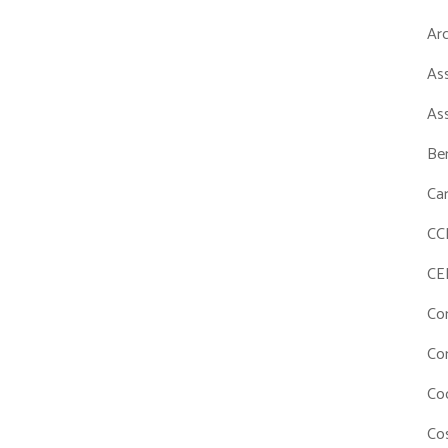
Ar
As
As
Ben
Ca
CC
CE
Co
Co
Co
Cos