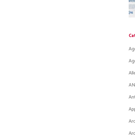
Ca
Ag
Ag
Al
AN
Ant
App
Arc
Arc