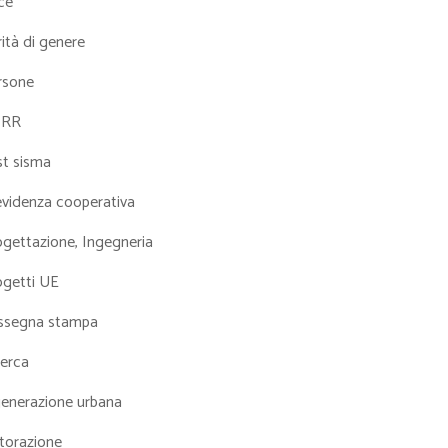
ce
ità di genere
rsone
NRR
st sisma
evidenza cooperativa
ogettazione, Ingegneria
ogetti UE
ssegna stampa
cerca
generazione urbana
torazione