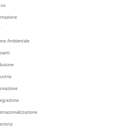
cus
rmazione
T
iene Ambientale
ianti
lusione
ustria
novazione
tegrazione
ernazionalizzazione
ervista