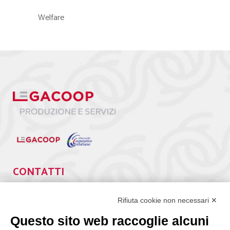
Welfare
CONTATTI
Via Giuseppe Antonio Guattani, 9 – 00161 Roma
Tel. 06.84439300
Rifiuta cookie non necessari ✕
segreteria@lps.coop
Questo sito web raccoglie alcuni