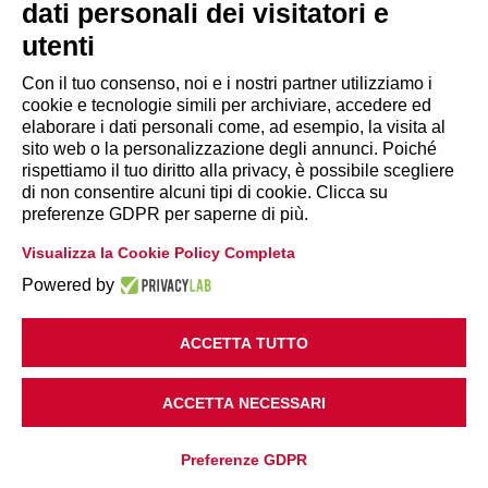
dati personali dei visitatori e
utenti
Con il tuo consenso, noi e i nostri partner utilizziamo i
cookie e tecnologie simili per archiviare, accedere ed
INFORMAZIONI
elaborare i dati personali come, ad esempio, la visita al
sito web o la personalizzazione degli annunci. Poiché
rispettiamo il tuo diritto alla privacy, è possibile scegliere
Disclaimer
di non consentire alcuni tipi di cookie. Clicca su
preferenze GDPR per saperne di più.
Privacy Policy
Visualizza la Cookie Policy Completa
|
Cookie Policy
Modifica preferenze
Powered by
ACCETTA TUTTO
ACCETTA NECESSARI
Copyright 2018 Legacoop Produzione e Servizi
Preferenze GDPR