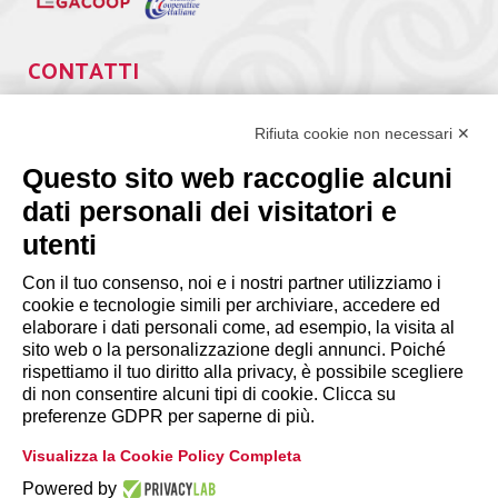
CONTATTI
Via Giuseppe Antonio Guattani, 9 – 00161 Roma
Tel. 06.84439300
Rifiuta cookie non necessari ✕
segreteria@lps.coop
Questo sito web raccoglie alcuni
dati personali dei visitatori e
utenti
Con il tuo consenso, noi e i nostri partner utilizziamo i
cookie e tecnologie simili per archiviare, accedere ed
INFORMAZIONI
elaborare i dati personali come, ad esempio, la visita al
sito web o la personalizzazione degli annunci. Poiché
rispettiamo il tuo diritto alla privacy, è possibile scegliere
Disclaimer
di non consentire alcuni tipi di cookie. Clicca su
preferenze GDPR per saperne di più.
Privacy Policy
Visualizza la Cookie Policy Completa
|
Cookie Policy
Modifica preferenze
Powered by