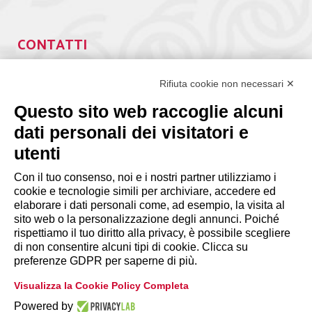
CONTATTI
Via Giuseppe Antonio Guattani, 9 – 00161 Roma
Tel. 06.84439300
Rifiuta cookie non necessari ✕
segreteria@lps.coop
Questo sito web raccoglie alcuni
dati personali dei visitatori e
utenti
Con il tuo consenso, noi e i nostri partner utilizziamo i
cookie e tecnologie simili per archiviare, accedere ed
INFORMAZIONI
elaborare i dati personali come, ad esempio, la visita al
sito web o la personalizzazione degli annunci. Poiché
rispettiamo il tuo diritto alla privacy, è possibile scegliere
Disclaimer
di non consentire alcuni tipi di cookie. Clicca su
preferenze GDPR per saperne di più.
Privacy Policy
Visualizza la Cookie Policy Completa
|
Cookie Policy
Modifica preferenze
Powered by