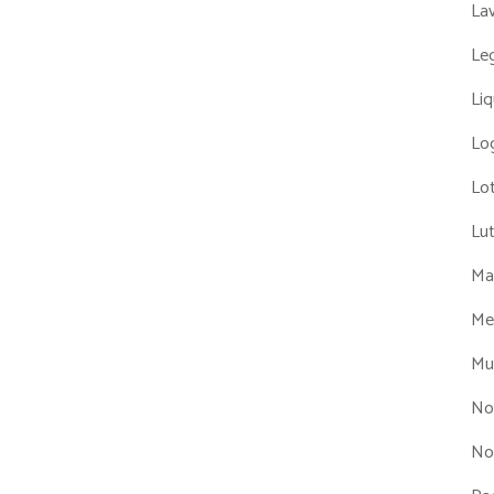
La
Leg
Liq
Log
Lot
Lu
Man
Me
Mul
No
No