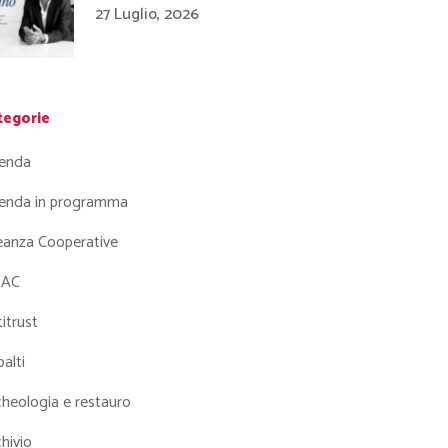
27 Luglio, 2026
tegorie
enda
enda in programma
leanza Cooperative
AC
itrust
alti
heologia e restauro
hivio