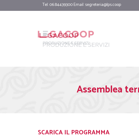
Tel: 06.84439300 Email:
segreteria@lps.coop
Assemblea terr
SCARICA IL PROGRAMMA