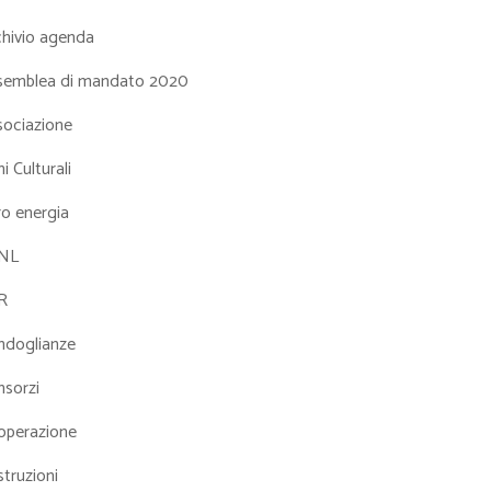
chivio agenda
semblea di mandato 2020
sociazione
i Culturali
ro energia
NL
R
ndoglianze
nsorzi
operazione
truzioni