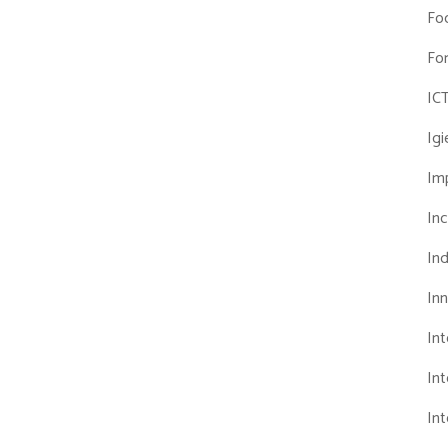
Fo
Fo
IC
Ig
Imp
Inc
Ind
In
In
Int
Int