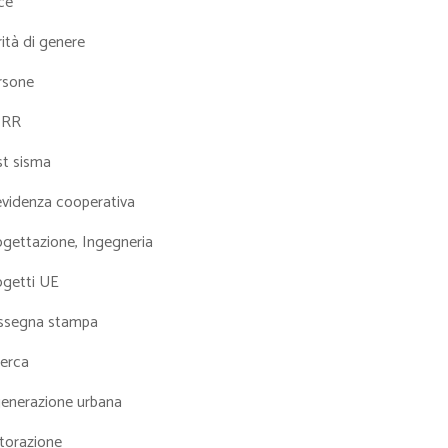
ce
ità di genere
rsone
NRR
st sisma
evidenza cooperativa
ogettazione, Ingegneria
ogetti UE
ssegna stampa
cerca
generazione urbana
torazione