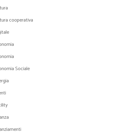
tura
tura cooperativa
itale
onomia
onomia
onomia Sociale
ergia
nti
ility
nanza
nanziamenti