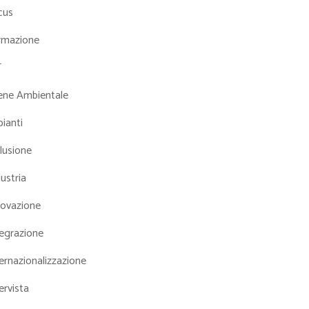
cus
rmazione
T
iene Ambientale
ianti
lusione
ustria
novazione
tegrazione
ernazionalizzazione
ervista