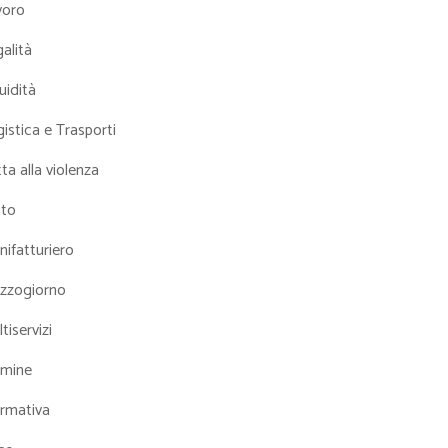
voro
alità
uidità
istica e Trasporti
ta alla violenza
tto
ifatturiero
zzogiorno
tiservizi
mine
rmativa