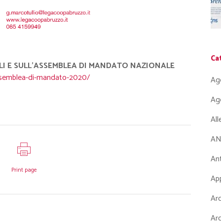
Ca
ALI E SULL’ASSEMBLEA DI MANDATO NAZIONALE
ssemblea-di-mandato-2020/
Ag
Ag
Al
AN
Ant
Print page
App
Arc
Arc