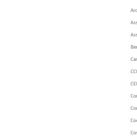
Ar
As
As
Ben
Ca
CC
CE
Co
Co
Co
Cos