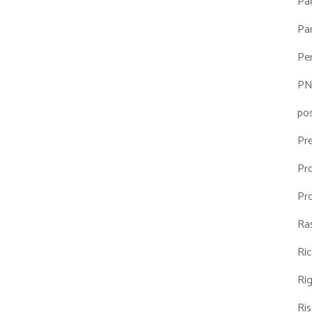
Pa
Par
Pe
P
po
Pr
Pr
Pr
Ra
Ri
Ri
Ris