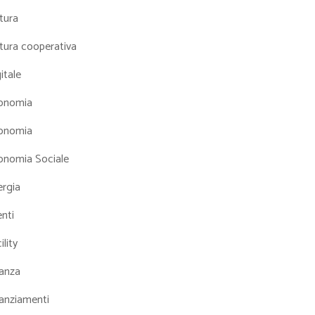
tura
tura cooperativa
itale
onomia
onomia
onomia Sociale
ergia
nti
ility
nanza
nanziamenti