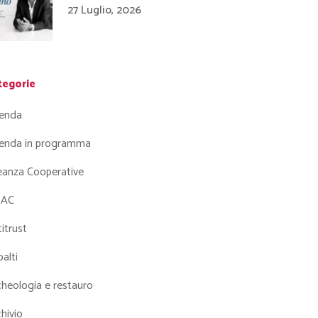
27 Luglio, 2026
tegorie
enda
enda in programma
leanza Cooperative
AC
itrust
alti
heologia e restauro
hivio