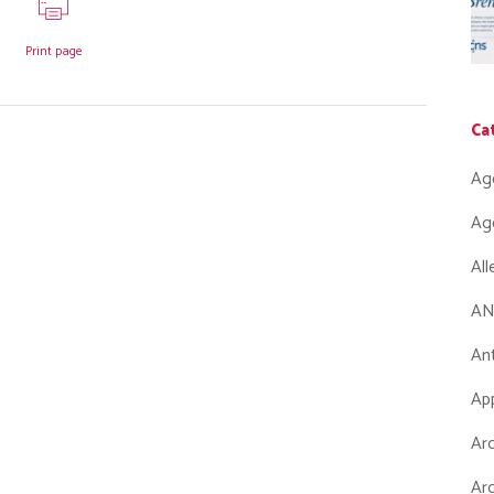
Print page
Ca
Ag
Ag
Al
AN
Ant
App
Arc
Arc