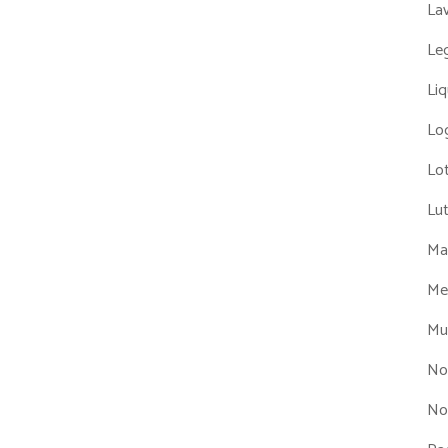
La
Leg
Liq
Log
Lot
Lu
Man
Me
Mul
No
No