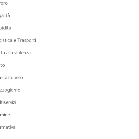
voro
alità
uidità
istica e Trasporti
ta alla violenza
tto
ifatturiero
zzogiorno
tiservizi
mine
rmativa