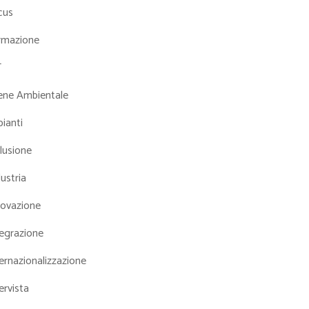
cus
rmazione
T
iene Ambientale
ianti
lusione
ustria
novazione
tegrazione
ernazionalizzazione
ervista