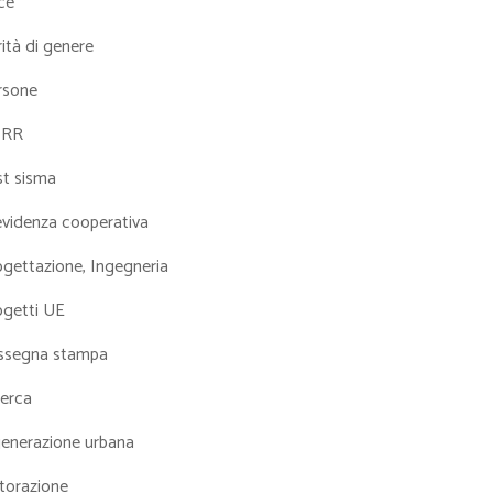
ce
ità di genere
rsone
NRR
st sisma
evidenza cooperativa
ogettazione, Ingegneria
ogetti UE
ssegna stampa
cerca
generazione urbana
torazione