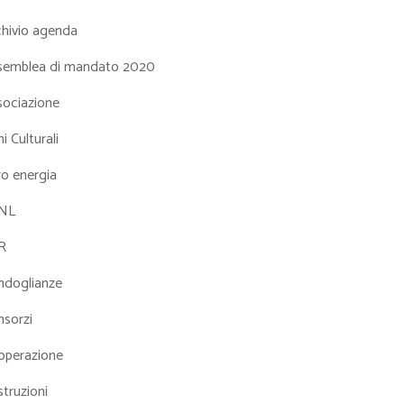
chivio agenda
semblea di mandato 2020
sociazione
i Culturali
ro energia
NL
R
ndoglianze
nsorzi
operazione
truzioni