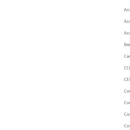
Ar
As
As
Ben
Ca
CC
CE
Co
Co
Co
Cos