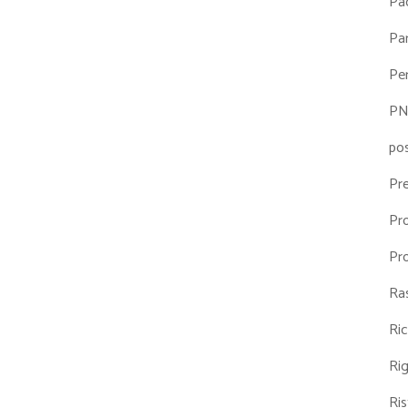
Pa
Par
Pe
P
po
Pr
Pr
Pr
Ra
Ri
Ri
Ris