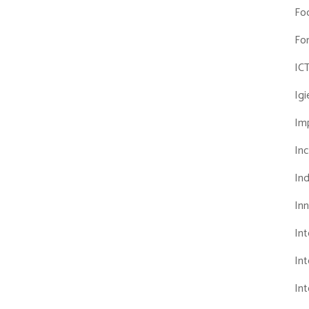
Fo
Fo
IC
Ig
Imp
Inc
Ind
In
In
Int
Int