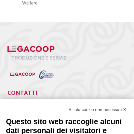
Welfare
CONTATTI
Via Giuseppe Antonio Guattani, 9 – 00161 Roma
Tel. 06.84439300
Rifiuta cookie non necessari ✕
segreteria@lps.coop
Questo sito web raccoglie alcuni
dati personali dei visitatori e