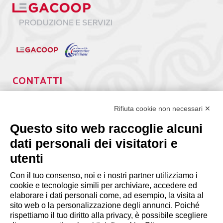
CONTATTI
Via Giuseppe Antonio Guattani, 9 – 00161 Roma
Tel. 06.84439300
Rifiuta cookie non necessari ✕
segreteria@lps.coop
Questo sito web raccoglie alcuni
dati personali dei visitatori e
utenti
Con il tuo consenso, noi e i nostri partner utilizziamo i
cookie e tecnologie simili per archiviare, accedere ed
INFORMAZIONI
elaborare i dati personali come, ad esempio, la visita al
sito web o la personalizzazione degli annunci. Poiché
rispettiamo il tuo diritto alla privacy, è possibile scegliere
Disclaimer