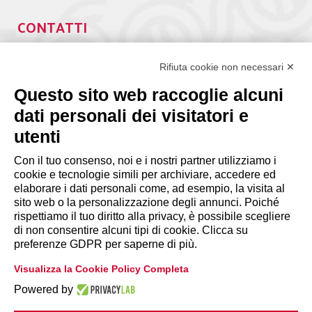
CONTATTI
Via Giuseppe Antonio Guattani, 9 – 00161 Roma
Tel. 06.84439300
Rifiuta cookie non necessari ✕
segreteria@lps.coop
Questo sito web raccoglie alcuni
dati personali dei visitatori e
utenti
Con il tuo consenso, noi e i nostri partner utilizziamo i
cookie e tecnologie simili per archiviare, accedere ed
INFORMAZIONI
elaborare i dati personali come, ad esempio, la visita al
sito web o la personalizzazione degli annunci. Poiché
rispettiamo il tuo diritto alla privacy, è possibile scegliere
Disclaimer
di non consentire alcuni tipi di cookie. Clicca su
preferenze GDPR per saperne di più.
Privacy Policy
Visualizza la Cookie Policy Completa
|
Cookie Policy
Modifica preferenze
Powered by