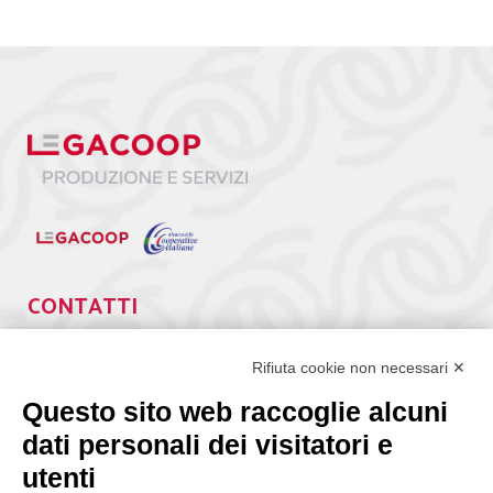
CONTATTI
Via Giuseppe Antonio Guattani, 9 – 00161 Roma
Tel. 06.84439300
Rifiuta cookie non necessari ✕
segreteria@lps.coop
Questo sito web raccoglie alcuni
dati personali dei visitatori e
utenti