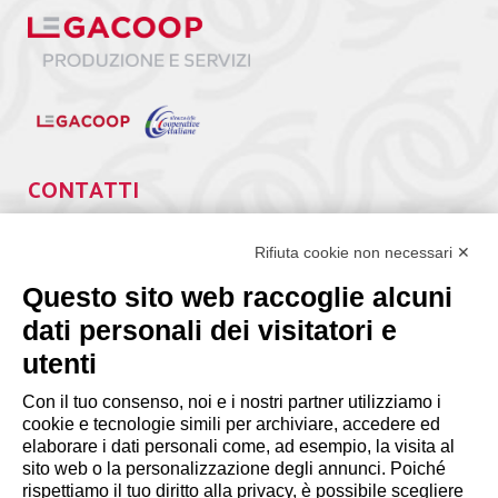
CONTATTI
Via Giuseppe Antonio Guattani, 9 – 00161 Roma
Tel. 06.84439300
Rifiuta cookie non necessari ✕
segreteria@lps.coop
Questo sito web raccoglie alcuni
dati personali dei visitatori e
utenti
Con il tuo consenso, noi e i nostri partner utilizziamo i
cookie e tecnologie simili per archiviare, accedere ed
INFORMAZIONI
elaborare i dati personali come, ad esempio, la visita al
sito web o la personalizzazione degli annunci. Poiché
rispettiamo il tuo diritto alla privacy, è possibile scegliere
Disclaimer