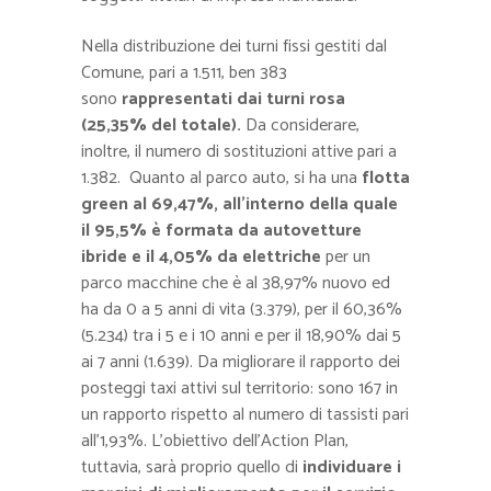
Nella distribuzione dei turni fissi gestiti dal
Comune, pari a 1.511, ben 383
sono
rappresentati dai turni rosa
(25,35% del totale).
Da considerare,
inoltre, il numero di sostituzioni attive pari a
1.382.
Quanto al parco auto, si ha
una
flotta
green al 69,47%, all’interno della quale
il 95,5% è formata da autovetture
ibride e il 4,05% da elettriche
per un
parco macchine che è al 38,97% nuovo ed
ha da 0 a 5 anni di vita (3.379), per il 60,36%
(5.234) tra i 5 e i 10 anni e per il 18,90% dai 5
ai 7 anni (1.639). Da migliorare il rapporto dei
posteggi taxi attivi sul territorio: sono 167 in
un rapporto rispetto al numero di tassisti pari
all’1,93%. L’obiettivo dell’Action Plan,
tuttavia, sarà proprio quello di
individuare i