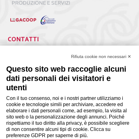
CONTATTI
Via Giuseppe Antonio Guattani, 9 – 00161 Roma
Tel. 06.84439300
Rifiuta cookie non necessari ✕
segreteria@lps.coop
Questo sito web raccoglie alcuni
dati personali dei visitatori e
utenti
Con il tuo consenso, noi e i nostri partner utilizziamo i
cookie e tecnologie simili per archiviare, accedere ed
INFORMAZIONI
elaborare i dati personali come, ad esempio, la visita al
sito web o la personalizzazione degli annunci. Poiché
rispettiamo il tuo diritto alla privacy, è possibile scegliere
Disclaimer
di non consentire alcuni tipi di cookie. Clicca su
preferenze GDPR per saperne di più.