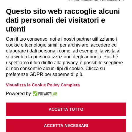
Tel. 06.84439300
segreteria@lps.coop
Questo sito web raccoglie alcuni
dati personali dei visitatori e
utenti
Con il tuo consenso, noi e i nostri partner utilizziamo i
cookie e tecnologie simili per archiviare, accedere ed
INFORMAZIONI
elaborare i dati personali come, ad esempio, la visita al
sito web o la personalizzazione degli annunci. Poiché
rispettiamo il tuo diritto alla privacy, è possibile scegliere
Disclaimer
di non consentire alcuni tipi di cookie. Clicca su
preferenze GDPR per saperne di più.
Privacy Policy
Visualizza la Cookie Policy Completa
|
Cookie Policy
Modifica preferenze
Powered by
ACCETTA TUTTO
ACCETTA NECESSARI