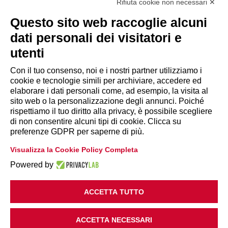
Tel. 06.84439300
Rifiuta cookie non necessari ✕
segreteria@lps.coop
Questo sito web raccoglie alcuni
dati personali dei visitatori e
utenti
Con il tuo consenso, noi e i nostri partner utilizziamo i
cookie e tecnologie simili per archiviare, accedere ed
INFORMAZIONI
elaborare i dati personali come, ad esempio, la visita al
sito web o la personalizzazione degli annunci. Poiché
rispettiamo il tuo diritto alla privacy, è possibile scegliere
Disclaimer
di non consentire alcuni tipi di cookie. Clicca su
preferenze GDPR per saperne di più.
Privacy Policy
Visualizza la Cookie Policy Completa
|
Cookie Policy
Modifica preferenze
Powered by
ACCETTA TUTTO
ACCETTA NECESSARI