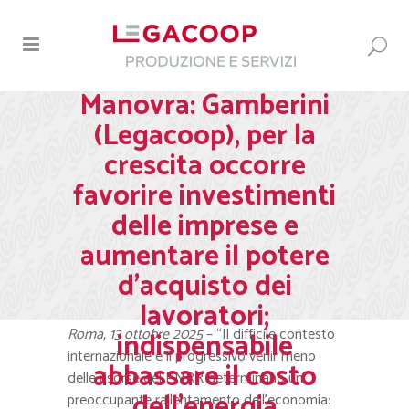
Manovra: Gamberini
(Legacoop), per la
crescita occorre
favorire investimenti
delle imprese e
aumentare il potere
d’acquisto dei
lavoratori;
Roma, 13 ottobre 2025
– “Il difficile contesto
indispensabile
internazionale e il progressivo venir meno
abbassare il costo
delle risorse del PNRR determinano un
dell’energia
preoccupante rallentamento dell’economia: