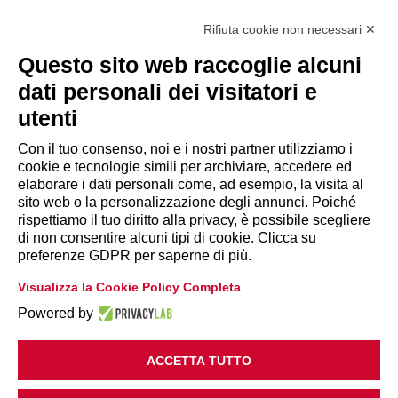
Via Giuseppe Antonio Guattani, 9 – 00161 Roma
Tel. 06.84439300
Rifiuta cookie non necessari ✕
segreteria@lps.coop
Questo sito web raccoglie alcuni
dati personali dei visitatori e
utenti
Con il tuo consenso, noi e i nostri partner utilizziamo i
cookie e tecnologie simili per archiviare, accedere ed
INFORMAZIONI
elaborare i dati personali come, ad esempio, la visita al
sito web o la personalizzazione degli annunci. Poiché
rispettiamo il tuo diritto alla privacy, è possibile scegliere
Disclaimer
di non consentire alcuni tipi di cookie. Clicca su
preferenze GDPR per saperne di più.
Privacy Policy
Visualizza la Cookie Policy Completa
|
Cookie Policy
Modifica preferenze
Powered by
ACCETTA TUTTO