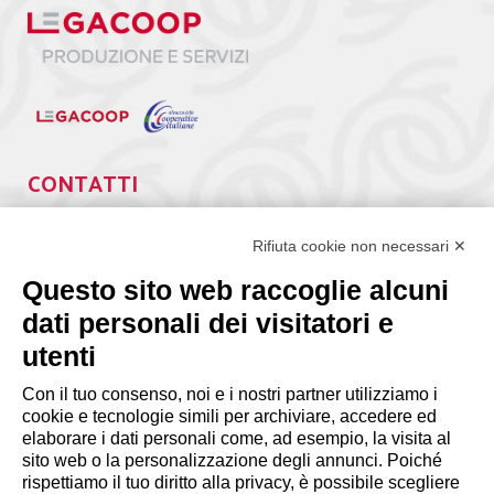
CONTATTI
Via Giuseppe Antonio Guattani, 9 – 00161 Roma
Tel. 06.84439300
Rifiuta cookie non necessari ✕
segreteria@lps.coop
Questo sito web raccoglie alcuni
dati personali dei visitatori e
utenti
Con il tuo consenso, noi e i nostri partner utilizziamo i
cookie e tecnologie simili per archiviare, accedere ed
INFORMAZIONI
elaborare i dati personali come, ad esempio, la visita al
sito web o la personalizzazione degli annunci. Poiché
rispettiamo il tuo diritto alla privacy, è possibile scegliere
Disclaimer