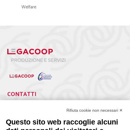
Welfare
CONTATTI
Via Giuseppe Antonio Guattani, 9 – 00161 Roma
Tel. 06.84439300
Rifiuta cookie non necessari ✕
segreteria@lps.coop
Questo sito web raccoglie alcuni