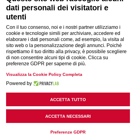
dati personali dei visitatori e
utenti
Con il tuo consenso, noi e i nostri partner utilizziamo i
cookie e tecnologie simili per archiviare, accedere ed
INFORMAZIONI
elaborare i dati personali come, ad esempio, la visita al
sito web o la personalizzazione degli annunci. Poiché
rispettiamo il tuo diritto alla privacy, è possibile scegliere
Disclaimer
di non consentire alcuni tipi di cookie. Clicca su
preferenze GDPR per saperne di più.
Privacy Policy
Visualizza la Cookie Policy Completa
|
Cookie Policy
Modifica preferenze
Powered by
ACCETTA TUTTO
ACCETTA NECESSARI
Copyright 2018 Legacoop Produzione e Servizi
Preferenze GDPR