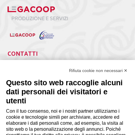
CONTATTI
Via Giuseppe Antonio Guattani, 9 – 00161 Roma
Tel. 06.84439300
Rifiuta cookie non necessari ✕
segreteria@lps.coop
Questo sito web raccoglie alcuni
dati personali dei visitatori e
utenti
Con il tuo consenso, noi e i nostri partner utilizziamo i
cookie e tecnologie simili per archiviare, accedere ed
INFORMAZIONI
elaborare i dati personali come, ad esempio, la visita al
sito web o la personalizzazione degli annunci. Poiché