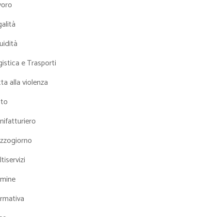
voro
alità
uidità
istica e Trasporti
ta alla violenza
tto
ifatturiero
zzogiorno
tiservizi
mine
rmativa