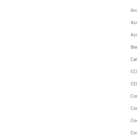
Ar
As
As
Ben
Ca
CC
CE
Co
Co
Co
Cos