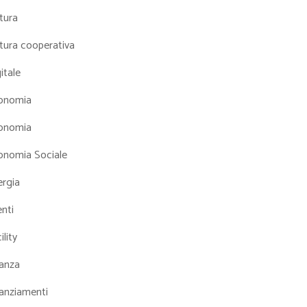
tura
tura cooperativa
itale
onomia
onomia
onomia Sociale
ergia
nti
ility
nanza
nanziamenti