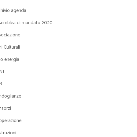
chivio agenda
semblea di mandato 2020
sociazione
i Culturali
ro energia
NL
R
ndoglianze
nsorzi
operazione
truzioni