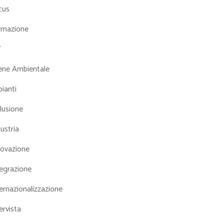
cus
rmazione
T
iene Ambientale
ianti
lusione
ustria
novazione
tegrazione
ernazionalizzazione
ervista