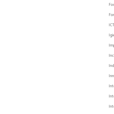
Fo
Fo
IC
Ig
Imp
Inc
Ind
In
In
Int
Int