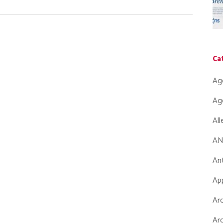
Ca
Ag
Ag
Al
AN
Ant
App
Arc
Arc