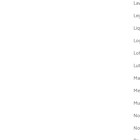
La
Leg
Liq
Log
Lot
Lu
Man
Me
Mul
No
No