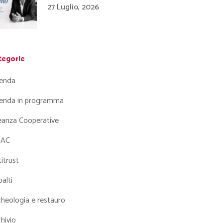
27 Luglio, 2026
tegorie
enda
enda in programma
leanza Cooperative
AC
itrust
alti
heologia e restauro
hivio