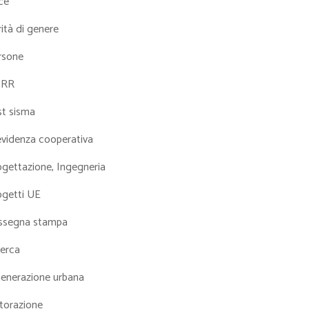
ce
ità di genere
rsone
NRR
st sisma
evidenza cooperativa
ogettazione, Ingegneria
ogetti UE
ssegna stampa
cerca
generazione urbana
torazione