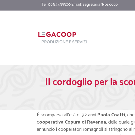
Tel: 06.84439300 Email:
segreteria@lps.coop
Il cordoglio per la sc
È scomparsa all’età di 92 anni
Paola Coatti
, che
c
ooperativa Copura di Ravenna
, della quale g
annuncio i cooperatori romagnoli si stringono al mar