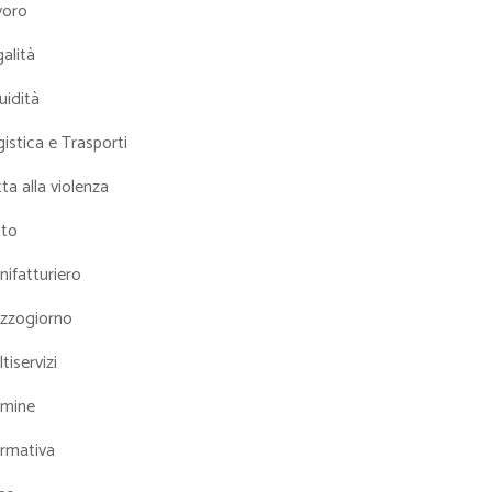
voro
alità
uidità
istica e Trasporti
ta alla violenza
tto
ifatturiero
zzogiorno
tiservizi
mine
rmativa