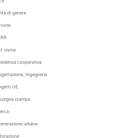
ce
ità di genere
rsone
NRR
st sisma
evidenza cooperativa
ogettazione, Ingegneria
ogetti UE
ssegna stampa
cerca
generazione urbana
torazione