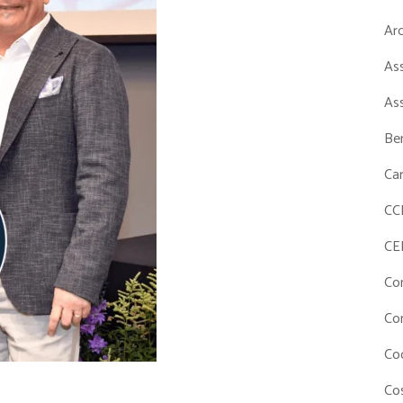
Ar
As
As
Ben
Ca
CC
CE
Co
Co
Co
Cos