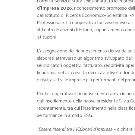
Formula Servizi è stata selezionata tra le imprese 
d’Impresa 2026
, riconoscimento promosso dall
dall’Istituto di Ricerca Economico-Scientifica I-
Professionale. La cooperativa forlivese riceverà 
al Teatro Manzoni di Milano, appuntamento che ri
istituzioni.
L’assegnazione del riconoscimento deriva da un’
elaborati attraverso un algoritmo sviluppato dall’
sei indicatori oggettivi: fatturato, redditività ope
finanziaria netta, crescita dei ricavi e livello di 
è risultata tra le imprese più performanti del prop
Per la cooperativa il riconoscimento arriva in una 
dall’insediamento della nuova presidente Silvia Go
recentemente, tra cui l’inserimento nella classifica
performance in ambito ESG.
“Essere inseriti tra i Visionari d’Impresa
– dichiara 