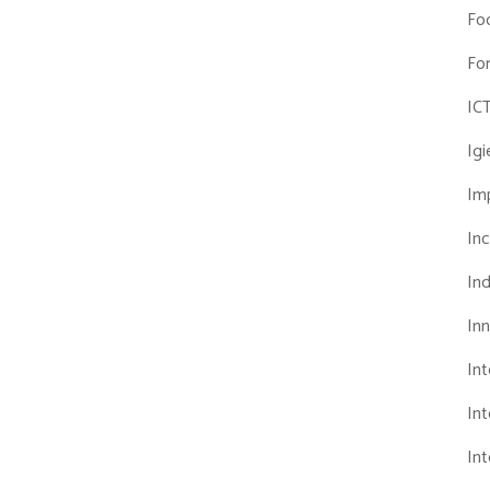
Fo
Fo
IC
Ig
Imp
Inc
Ind
In
In
Int
Int