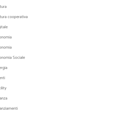
tura
tura cooperativa
itale
onomia
onomia
onomia Sociale
ergia
nti
ility
nanza
nanziamenti