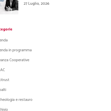
27 Luglio, 2026
tegorie
enda
enda in programma
leanza Cooperative
AC
itrust
alti
heologia e restauro
hivio