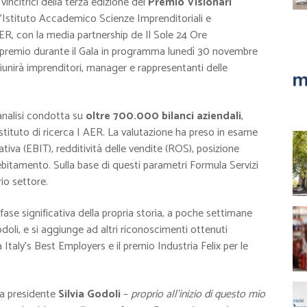
vincitrici della terza edizione del
Premio Visionari
’Istituto Accademico Scienze Imprenditoriali e
AER, con la media partnership de Il Sole 24 Ore
il premio durante il Gala in programma lunedì 30 novembre
unirà imprenditori, manager e rappresentanti delle
analisi condotta su
oltre 700.000 bilanci aziendali
,
istituto di ricerca I AER. La valutazione ha preso in esame
rativa (EBIT), redditività delle vendite (ROS), posizione
indebitamento. Sulla base di questi parametri Formula Servizi
rio settore.
fase significativa della propria storia, a poche settimane
doli, e si aggiunge ad altri riconoscimenti ottenuti
 Italy’s Best Employers e il premio Industria Felix per le
la presidente
Silvia Godoli
–
proprio all’inizio di questo mio