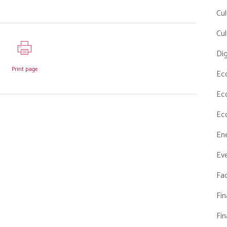
Cul
Cul
Dig
Print page
Ec
Ec
Ec
En
Eve
Fac
Fi
Fi