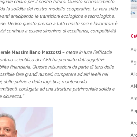
gnale chiaro per il nostro futuro. Questo riconoscimento
alida la solidità del nostro modello cooperativo. La vera sfida
vanti anticipando le transizioni ecologiche e tecnologiche,
ne. Dedico questo premio a tutti i nostri soci e lavoratori: è
izi continua a essere sinonimo di eccellenza, competitività
Ca
Ag
nerale
Massimiliano Mazzotti
–
mette in luce l’efficacia
oritmo scientifico di I-AER ha premiato dati oggettivi:
Ag
ilità finanziaria. Queste misurazioni da parte di terzi delle
Al
sibile fare grandi numeri, competere ad alti livelli nel
, delle pulizie e della logistica, mantenendo
AN
mmittenti, coniugata ad una struttura patrimoniale solida e
 sicurezza.”
Ant
App
Arc
Arc