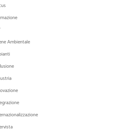
cus
rmazione
T
iene Ambientale
ianti
lusione
ustria
novazione
tegrazione
ernazionalizzazione
ervista