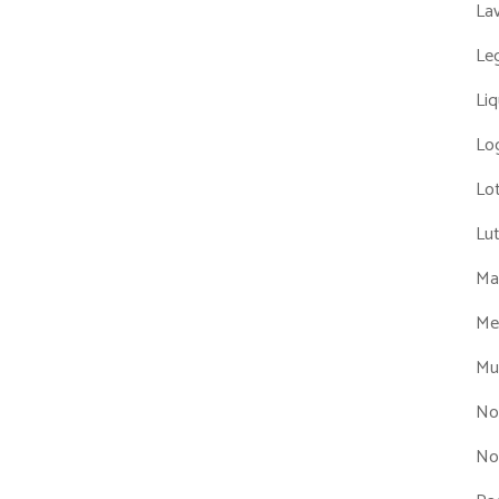
La
Leg
Liq
Log
Lot
Lu
Man
Me
Mul
No
No