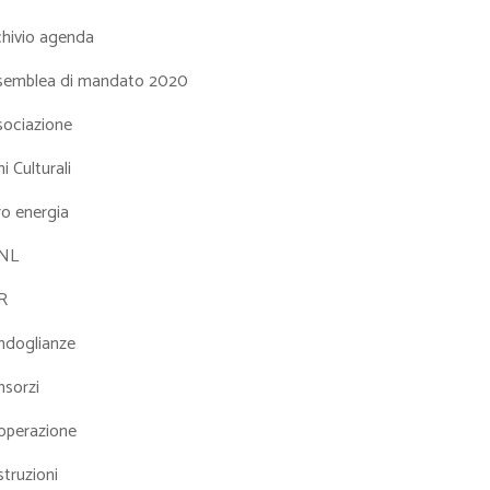
chivio agenda
semblea di mandato 2020
sociazione
i Culturali
ro energia
NL
R
ndoglianze
nsorzi
operazione
truzioni