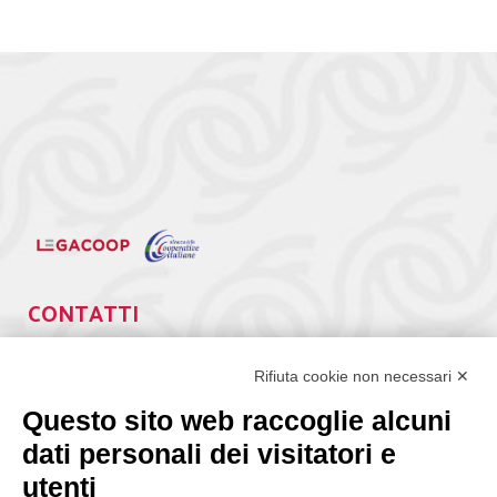
CONTATTI
Via Giuseppe Antonio Guattani, 9 – 00161 Roma
Tel. 06.84439300
Rifiuta cookie non necessari ✕
segreteria@lps.coop
Questo sito web raccoglie alcuni
dati personali dei visitatori e
utenti