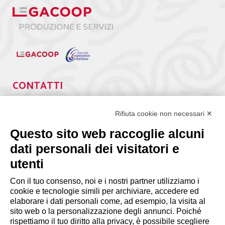
CONTATTI
Via Giuseppe Antonio Guattani, 9 – 00161 Roma
Tel. 06.84439300
Rifiuta cookie non necessari ✕
segreteria@lps.coop
Questo sito web raccoglie alcuni
dati personali dei visitatori e
utenti
Con il tuo consenso, noi e i nostri partner utilizziamo i
cookie e tecnologie simili per archiviare, accedere ed
INFORMAZIONI
elaborare i dati personali come, ad esempio, la visita al
sito web o la personalizzazione degli annunci. Poiché
rispettiamo il tuo diritto alla privacy, è possibile scegliere
Disclaimer