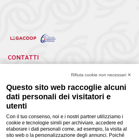
CONTATTI
Via Giuseppe Antonio Guattani, 9 – 00161 Roma
Tel. 06.84439300
Rifiuta cookie non necessari ✕
segreteria@lps.coop
Questo sito web raccoglie alcuni
dati personali dei visitatori e
utenti
Con il tuo consenso, noi e i nostri partner utilizziamo i
cookie e tecnologie simili per archiviare, accedere ed
INFORMAZIONI
elaborare i dati personali come, ad esempio, la visita al
sito web o la personalizzazione degli annunci. Poiché