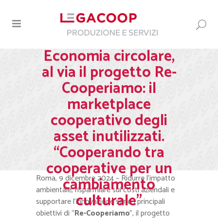
Economia circolare,
al via il progetto Re-
Cooperiamo: il
marketplace
cooperativo degli
asset inutilizzati.
“Cooperando tra
cooperative per un
Roma, 9 dicembre 2024 – Ridurre l’impatto
cambiamento
ambientale, risparmiare sui costi aziendali e
culturale”
supportare l’innovazione sono i principali
obiettivi di “
Re-Cooperiamo
”, il progetto