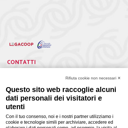
CONTATTI
Via Giuseppe Antonio Guattani, 9 – 00161 Roma
Tel. 06.84439300
Rifiuta cookie non necessari ✕
segreteria@lps.coop
Questo sito web raccoglie alcuni
dati personali dei visitatori e
utenti
Con il tuo consenso, noi e i nostri partner utilizziamo i
cookie e tecnologie simili per archiviare, accedere ed
elaborare i dati personali come, ad esempio, la visita al