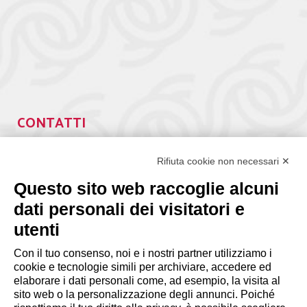
CONTATTI
Via Giuseppe Antonio Guattani, 9 – 00161 Roma
Rifiuta cookie non necessari ✕
Tel. 06.84439300
segreteria@lps.coop
Questo sito web raccoglie alcuni
dati personali dei visitatori e
utenti
Con il tuo consenso, noi e i nostri partner utilizziamo i
cookie e tecnologie simili per archiviare, accedere ed
INFORMAZIONI
elaborare i dati personali come, ad esempio, la visita al
sito web o la personalizzazione degli annunci. Poiché