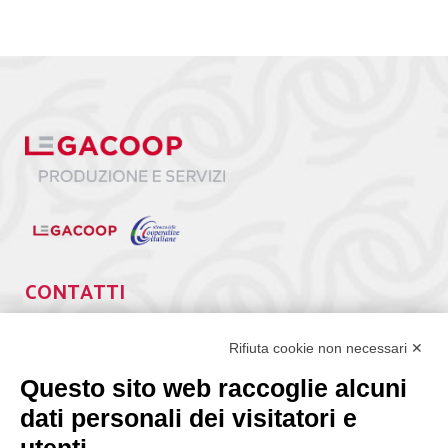
CONTATTI
Via Giuseppe Antonio Guattani, 9 – 00161 Roma
Tel. 06.84439300
Rifiuta cookie non necessari ✕
segreteria@lps.coop
Questo sito web raccoglie alcuni
dati personali dei visitatori e